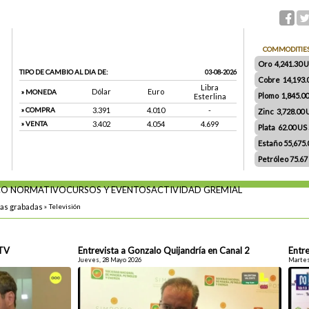
COMMODITIE
Oro 4,241.30 US
TIPO DE CAMBIO AL DIA DE:
03-08-2026
Cobre 14,193.
Libra
Dólar
Euro
» MONEDA
Plomo 1,845.0
Esterlina
» COMPRA
3.391
4.010
-
Zinc 3,728.00
» VENTA
3.402
4.054
4.699
Plata 62.00 US $
Estaño 55,675
Petróleo 75.67
O NORMATIVO
CURSOS Y EVENTOS
ACTIVIDAD GREMIAL
tas grabadas
»
Televisión
 TV
Entrevista a Gonzalo Quijandría en Canal 2
Entre
Jueves, 28 Mayo 2026
Martes