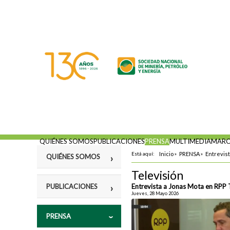
QUIÉNES SOMOS
PUBLICACIONES
PRENSA
MULTIMEDIA
MARC
Está aquí:
Inicio
»
PRENSA
»
Entrevis
QUIÉNES SOMOS
Televisión
Misión
PUBLICACIONES
Entrevista a Jonas Mota en RPP
Jueves, 28 Mayo 2026
Fines
Violencia y
PRENSA
Estatutos
vulneración a los
Derechos