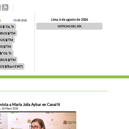
Lima, 6 de agosto de 2026
S
05-08-2026
NOTICIAS DEL DÍA
 $/ Oz. Tr.
00 US $/TM
0 US $/TM
 US $/TM
/ Oz. Tr.
.00 US $/TM
 US $/Barril WTI
vista a María Julia Aybar en Canal N
, 26 Mayo 2026