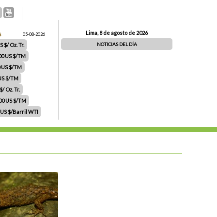
Lima, 8 de agosto de 2026
S
05-08-2026
NOTICIAS DEL DÍA
 $/ Oz. Tr.
00 US $/TM
0 US $/TM
 US $/TM
/ Oz. Tr.
.00 US $/TM
 US $/Barril WTI