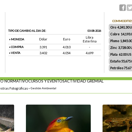
COMMODITIE
Oro 4,241.30 US
TIPO DE CAMBIO AL DIA DE:
03-08-2026
Cobre 14,193.
Libra
Dólar
Euro
» MONEDA
Plomo 1,845.0
Esterlina
» COMPRA
3.391
4.010
-
Zinc 3,728.00
» VENTA
3.402
4.054
4.699
Plata 62.00 US $
Estaño 55,675
Petróleo 75.67
O NORMATIVO
CURSOS Y EVENTOS
ACTIVIDAD GREMIAL
stras Fotográficas
»
Gestión Ambiental