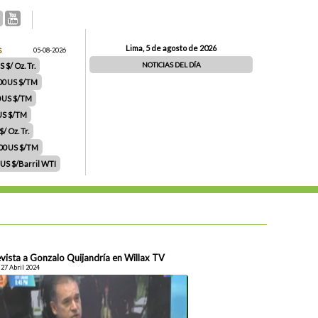
Lima, 5 de agosto de 2026
S
05-08-2026
NOTICIAS DEL DÍA
 $/ Oz. Tr.
00 US $/TM
0 US $/TM
 US $/TM
/ Oz. Tr.
.00 US $/TM
 US $/Barril WTI
vista a Gonzalo Quijandría en Willax TV
 27 Abril 2024