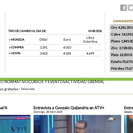
COMMODITIE
Oro 4,241.30 US
TIPO DE CAMBIO AL DIA DE:
03-08-2026
Cobre 14,193.
Libra
Dólar
Euro
» MONEDA
Plomo 1,845.0
Esterlina
» COMPRA
3.391
4.010
-
Zinc 3,728.00
» VENTA
3.402
4.054
4.699
Plata 62.00 US $
Estaño 55,675
Petróleo 75.67
O NORMATIVO
CURSOS Y EVENTOS
ACTIVIDAD GREMIAL
tas grabadas
»
Televisión
nal N
Entrevista a Gonzalo Quijandría en ATV+
Entre
Domingo, 28 Abril 2024
Sábado,