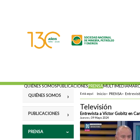
QUIÉNES SOMOS
PUBLICACIONES
PRENSA
MULTIMEDIA
MARC
Está aquí:
Inicio
»
PRENSA
»
Entrevis
QUIÉNES SOMOS
Televisión
Misión
PUBLICACIONES
Entrevista a Víctor Gobitz en Ca
Jueves, 09 Mayo 2024
Fines
Violencia y
PRENSA
Estatutos
vulneración a los
Derechos