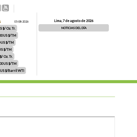
Lima, 7 de agosto de 2026
S
05-08-2026
NOTICIAS DEL DÍA
 $/ Oz. Tr.
00 US $/TM
0 US $/TM
 US $/TM
/ Oz. Tr.
.00 US $/TM
 US $/Barril WTI