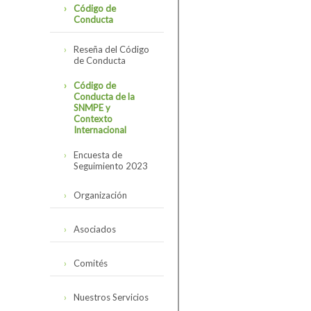
Código de
Conducta
Reseña del Código
de Conducta
Código de
Conducta de la
SNMPE y
Contexto
Internacional
Encuesta de
Seguimiento 2023
Organización
Directorio
Asociados
Organigrama
Minería
Comités
Personal SNMPE
Hidrocarburos
Estructura de
Nuestros Servicios
comités
Electricidad