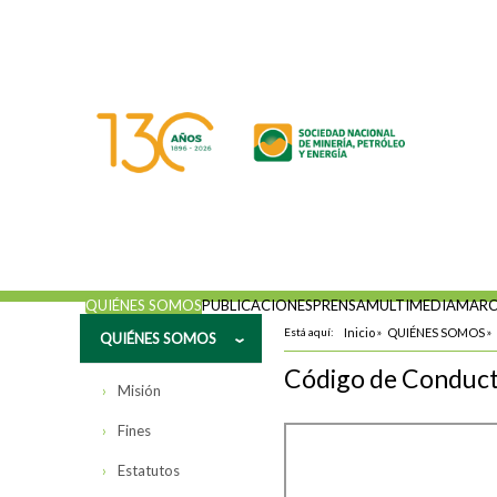
QUIÉNES SOMOS
PUBLICACIONES
PRENSA
MULTIMEDIA
MARC
Está aquí:
Inicio
»
QUIÉNES SOMOS
»
QUIÉNES SOMOS
Código de Conduct
Misión
Fines
Estatutos