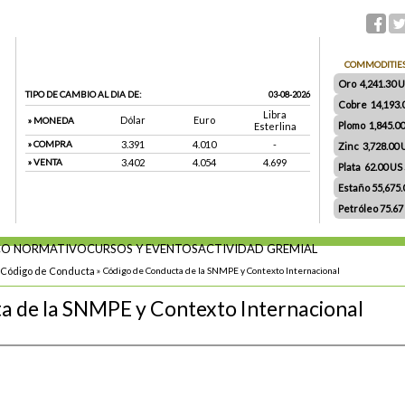
COMMODITIE
Oro 4,241.30 US
TIPO DE CAMBIO AL DIA DE:
03-08-2026
Cobre 14,193.
Libra
Dólar
Euro
» MONEDA
Plomo 1,845.0
Esterlina
» COMPRA
3.391
4.010
-
Zinc 3,728.00
» VENTA
3.402
4.054
4.699
Plata 62.00 US $
Estaño 55,675
Petróleo 75.67
O NORMATIVO
CURSOS Y EVENTOS
ACTIVIDAD GREMIAL
Código de Conducta
»
Código de Conducta de la SNMPE y Contexto Internacional
a de la SNMPE y Contexto Internacional