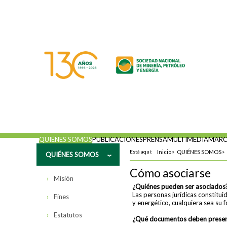
QUIÉNES SOMOS
PUBLICACIONES
PRENSA
MULTIMEDIA
MARC
Está aquí:
Inicio
»
QUIÉNES SOMOS
»
QUIÉNES SOMOS
Cómo asociarse
Misión
¿Quiénes pueden ser asociados
Las personas jurídicas constitui
Fines
y energético, cualquiera sea su 
Estatutos
¿Qué documentos deben present