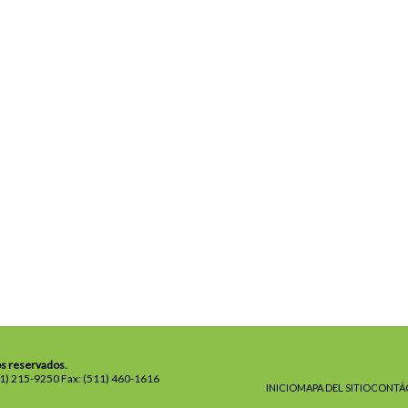
os reservados.
11) 215-9250 Fax: (511) 460-1616
INICIO
MAPA DEL SITIO
CONTÁ