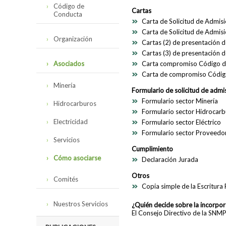
Código de
Cartas
Conducta
Carta de Solicitud de Admis
Carta de Solicitud de Admi
Reseña del Código
Organización
Cartas (2) de presentación d
de Conducta
Cartas (3) de presentación 
Directorio
Código de
Asociados
Carta compromiso Código d
Conducta de la
Carta de compromiso Códig
SNMPE y
Organigrama
Minería
Contexto
Formulario de solicitud de admis
Internacional
Personal SNMPE
Formulario sector Minería
Hidrocarburos
Formulario sector Hidrocar
Encuesta de
Seguimiento 2023
Electricidad
Formulario sector Eléctrico
Formulario sector Proveedo
Servicios
Cumplimiento
Cómo asociarse
Declaración Jurada
Otros
Comités
Copia simple de la Escritura
Estructura de
Nuestros Servicios
¿Quién decide sobre la incorpo
comités
El Consejo Directivo de la SNMP