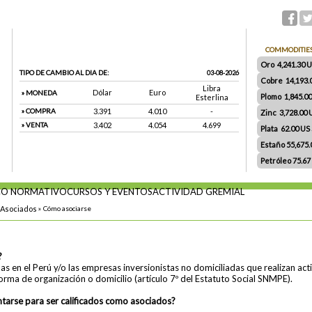
COMMODITIE
Oro 4,241.30 US
TIPO DE CAMBIO AL DIA DE:
03-08-2026
Cobre 14,193.
Libra
Dólar
Euro
» MONEDA
Plomo 1,845.0
Esterlina
» COMPRA
3.391
4.010
-
Zinc 3,728.00
» VENTA
3.402
4.054
4.699
Plata 62.00 US $
Estaño 55,675
Petróleo 75.67
O NORMATIVO
CURSOS Y EVENTOS
ACTIVIDAD GREMIAL
Asociados
»
Cómo asociarse
?
das en el Perú y/o las empresas inversionistas no domiciliadas que realizan a
forma de organización o domicilio (artículo 7º del Estatuto Social SNMPE).
arse para ser calificados como asociados?