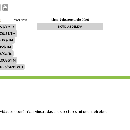
Lima, 9 de agosto de 2026
S
05-08-2026
NOTICIAS DEL DÍA
 $/ Oz. Tr.
00 US $/TM
0 US $/TM
 US $/TM
/ Oz. Tr.
.00 US $/TM
 US $/Barril WTI
ctividades económicas vinculadas a los sectores minero, petrolero