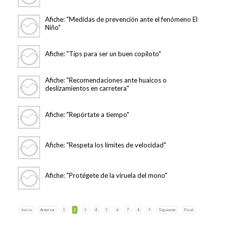
Afiche: "Medidas de prevención ante el fenómeno El
Niño"
Afiche: "Tips para ser un buen copiloto"
Afiche: "Recomendaciones ante huaicos o
deslizamientos en carretera"
Afiche: "Repórtate a tiempo"
Afiche: "Respeta los límites de velocidad"
Afiche: "Protégete de la viruela del mono"
Inicio
Anterior
1
2
3
4
5
6
7
8
9
Siguiente
Final