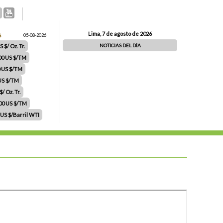
Lima, 7 de agosto de 2026
S
05-08-2026
NOTICIAS DEL DÍA
 $/ Oz. Tr.
00 US $/TM
0 US $/TM
 US $/TM
/ Oz. Tr.
.00 US $/TM
 US $/Barril WTI