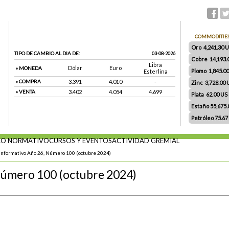
COMMODITIE
Oro 4,241.30 US
TIPO DE CAMBIO AL DIA DE:
03-08-2026
Cobre 14,193.
Libra
Dólar
Euro
» MONEDA
Plomo 1,845.0
Esterlina
» COMPRA
3.391
4.010
-
Zinc 3,728.00
» VENTA
3.402
4.054
4.699
Plata 62.00 US $
Estaño 55,675
Petróleo 75.67
O NORMATIVO
CURSOS Y EVENTOS
ACTIVIDAD GREMIAL
Informativo Año 26, Número 100 (octubre 2024)
Número 100 (octubre 2024)