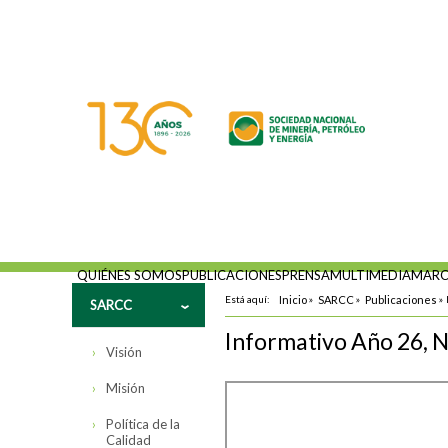
QUIÉNES SOMOS
PUBLICACIONES
PRENSA
MULTIMEDIA
MARC
Está aquí:
Inicio
»
SARCC
»
Publicaciones
»
SARCC
Informativo Año 26, 
Visión
Misión
Política de la
Calidad