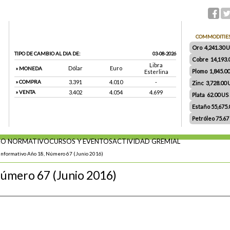
COMMODITIE
Oro 4,241.30 US
TIPO DE CAMBIO AL DIA DE:
03-08-2026
Cobre 14,193.
Libra
Dólar
Euro
» MONEDA
Plomo 1,845.0
Esterlina
» COMPRA
3.391
4.010
-
Zinc 3,728.00
» VENTA
3.402
4.054
4.699
Plata 62.00 US $
Estaño 55,675
Petróleo 75.67
O NORMATIVO
CURSOS Y EVENTOS
ACTIVIDAD GREMIAL
Informativo Año 18, Número 67 (Junio 2016)
Número 67 (Junio 2016)