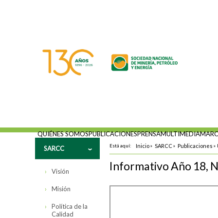
QUIÉNES SOMOS
PUBLICACIONES
PRENSA
MULTIMEDIA
MARC
Está aquí:
Inicio
»
SARCC
»
Publicaciones
»
SARCC
Informativo Año 18, 
Visión
Misión
Política de la
Calidad