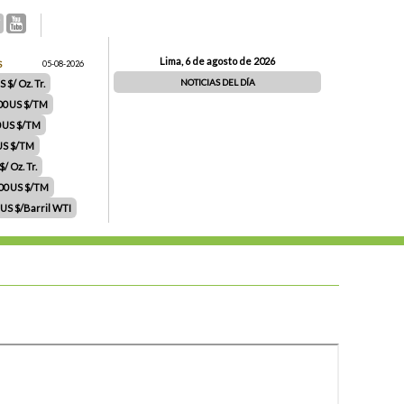
Lima, 6 de agosto de 2026
S
05-08-2026
NOTICIAS DEL DÍA
 $/ Oz. Tr.
00 US $/TM
0 US $/TM
 US $/TM
/ Oz. Tr.
.00 US $/TM
 US $/Barril WTI