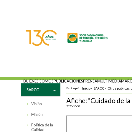
QUIÉNES SOMOS
PUBLICACIONES
PRENSA
MULTIMEDIA
MARC
Está aquí:
Inicio
»
SARCC
»
Otras publicaci
SARCC
Afiche: “Cuidado de la v
Visión
2025-10-10
Misión
Política de la
Calidad