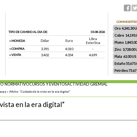
COMMODITIE
Oro 4,241.30 US
TIPO DE CAMBIO AL DIA DE:
03-08-2026
Cobre 14,193.
Libra
Dólar
Euro
» MONEDA
Plomo 1,845.0
Esterlina
» COMPRA
3.391
4.010
-
Zinc 3,728.00
» VENTA
3.402
4.054
4.699
Plata 62.00 US $
Estaño 55,675
Petróleo 75.67
O NORMATIVO
CURSOS Y EVENTOS
ACTIVIDAD GREMIAL
ones
»
Afiche: “Cuidado de la vista en la era digital”
ista en la era digital”