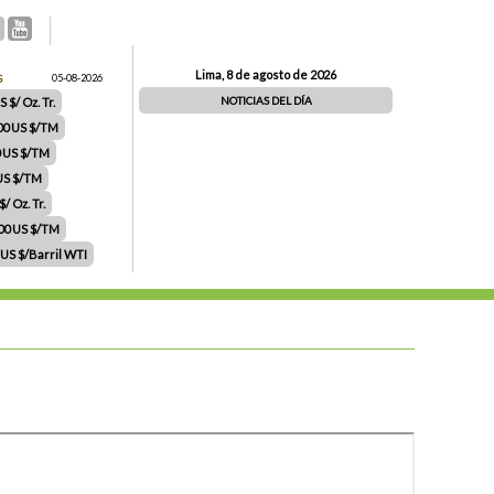
Lima, 8 de agosto de 2026
S
05-08-2026
NOTICIAS DEL DÍA
 $/ Oz. Tr.
00 US $/TM
0 US $/TM
 US $/TM
/ Oz. Tr.
.00 US $/TM
 US $/Barril WTI