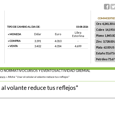
COMMODITIE
Oro 4,241.30 US
TIPO DE CAMBIO AL DIA DE:
03-08-2026
Cobre 14,193.
Libra
Dólar
Euro
» MONEDA
Plomo 1,845.0
Esterlina
» COMPRA
3.391
4.010
-
Zinc 3,728.00
» VENTA
3.402
4.054
4.699
Plata 62.00 US $
Estaño 55,675
Petróleo 75.67
O NORMATIVO
CURSOS Y EVENTOS
ACTIVIDAD GREMIAL
ones
»
Afiche "Usar el celular al volante reduce tus reflejos"
 al volante reduce tus reflejos"