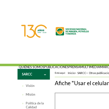
QUIÉNES SOMOS
PUBLICACIONES
PRENSA
MULTIMEDIA
MARC
Está aquí:
Inicio
»
SARCC
»
Otras publicaci
SARCC
Afiche "Usar el celular
Visión
Misión
Política de la
Calidad