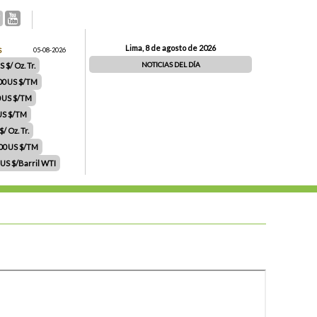
Lima, 8 de agosto de 2026
S
05-08-2026
NOTICIAS DEL DÍA
 $/ Oz. Tr.
00 US $/TM
0 US $/TM
 US $/TM
/ Oz. Tr.
.00 US $/TM
 US $/Barril WTI