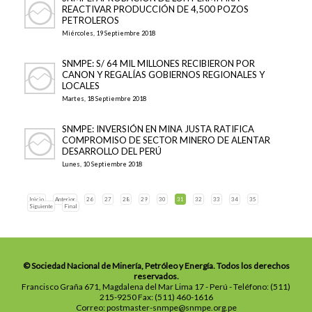
REACTIVAR PRODUCCIÓN DE 4,500 POZOS
PETROLEROS
Miércoles, 19 Septiembre 2018
SNMPE: S/ 64 MIL MILLONES RECIBIERON POR
CANON Y REGALÍAS GOBIERNOS REGIONALES Y
LOCALES
Martes, 18 Septiembre 2018
SNMPE: INVERSIÓN EN MINA JUSTA RATIFICA
COMPROMISO DE SECTOR MINERO DE ALENTAR
DESARROLLO DEL PERÚ
Lunes, 10 Septiembre 2018
Inicio
Anterior
26
27
28
29
30
31
32
33
34
35
Siguiente
Final
© Sociedad Nacional de Minería, Petróleo y Energía. Todos los derechos
reservados.
Francisco Graña 671, Magdalena del Mar Lima 17 - Perú - Teléfono: (511)
215-9250 Fax: (511) 460-1616
Correo: postmaster-snmpe@snmpe.org.pe