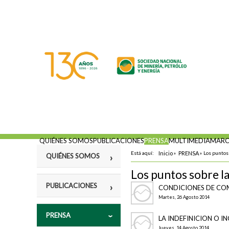
QUIÉNES SOMOS
PUBLICACIONES
PRENSA
MULTIMEDIA
MARC
Está aquí:
Inicio
»
PRENSA
»
Los puntos 
QUIÉNES SOMOS
Los puntos sobre la
Misión
PUBLICACIONES
CONDICIONES DE COM
Fines
Martes, 26 Agosto 2014
Violencia y
PRENSA
Estatutos
vulneración a los
LA INDEFINICION O 
Derechos
Jueves, 14 Agosto 2014