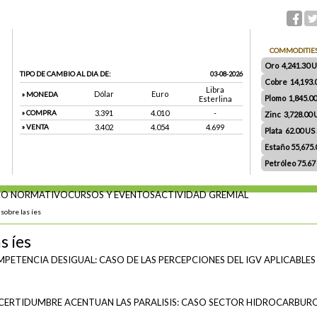
COMMODITIE
Oro 4,241.30 US
TIPO DE CAMBIO AL DIA DE:
03-08-2026
Cobre 14,193.
Libra
Dólar
Euro
» MONEDA
Plomo 1,845.0
Esterlina
» COMPRA
3.391
4.010
-
Zinc 3,728.00
» VENTA
3.402
4.054
4.699
Plata 62.00 US $
Estaño 55,675
Petróleo 75.67
O NORMATIVO
CURSOS Y EVENTOS
ACTIVIDAD GREMIAL
sobre las íes
s íes
PETENCIA DESIGUAL: CASO DE LAS PERCEPCIONES DEL IGV APLICABLES
INCERTIDUMBRE ACENTUAN LAS PARALISIS: CASO SECTOR HIDROCARBUR