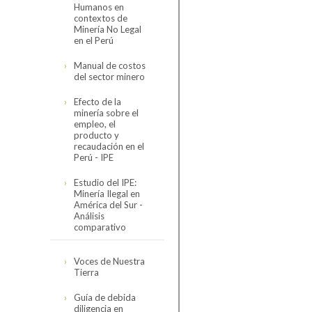
Humanos en
Código de
contextos de
Conducta
Minería No Legal
en el Perú
Reseña del Código
Organización
de Conducta
Manual de costos
del sector minero
Directorio
Código de
Asociados
Conducta de la
Efecto de la
SNMPE y
Organigrama
minería sobre el
Minería
Contexto
Comités
empleo, el
Internacional
Personal SNMPE
producto y
Hidrocarburos
recaudación en el
Estructura de
Encuesta de
Nuestros Servicios
Perú - IPE
comités
Seguimiento 2023
Electricidad
Estudio del IPE:
Sectorial Minero
Servicios
Minería Ilegal en
América del Sur -
Sectorial de
Análisis
Cómo asociarse
Hidrocarburos
comparativo
Sectorial Eléctrico
Estudio completo
Voces de Nuestra
Tierra
Sectorial
Presentación
Proveedores
resumen
Guía de debida
diligencia en