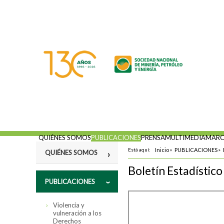
QUIÉNES SOMOS
PUBLICACIONES
PRENSA
MULTIMEDIA
MARC
Está aquí:
Inicio
»
PUBLICACIONES
»
QUIÉNES SOMOS
Boletín Estadístico
Misión
PUBLICACIONES
Fines
Violencia y
Estatutos
vulneración a los
Derechos