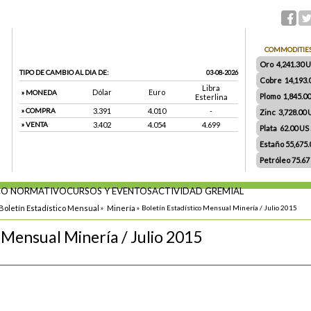
COMMODITIE
Oro 4,241.30 US
TIPO DE CAMBIO AL DIA DE:
03-08-2026
Cobre 14,193.
Libra
Dólar
Euro
» MONEDA
Plomo 1,845.0
Esterlina
» COMPRA
3.391
4.010
-
Zinc 3,728.00
» VENTA
3.402
4.054
4.699
Plata 62.00 US $
Estaño 55,675
Petróleo 75.67
O NORMATIVO
CURSOS Y EVENTOS
ACTIVIDAD GREMIAL
Boletín Estadístico Mensual
»
Minería
»
Boletín Estadístico Mensual Minería / Julio 2015
 Mensual Minería / Julio 2015