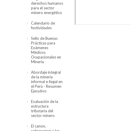
derechos humanos
para el sector
minero energético
Calendario de
festividades
Sello de Buenas
Prácticas para
Exámenes
Médicos
Ocupacionales en
Minería
Abordaje integral
de la minería
informal e ilegal en
el Perú - Resumen
Ejecutivo
Evaluación de la
estructura
tributaria del
sector minero
El canon,
sobrecanon y las