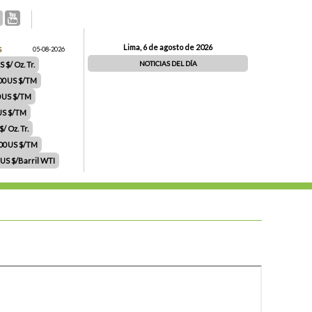
Lima, 6 de agosto de 2026
S
05-08-2026
NOTICIAS DEL DÍA
 $/ Oz. Tr.
00 US $/TM
0 US $/TM
 US $/TM
/ Oz. Tr.
.00 US $/TM
 US $/Barril WTI