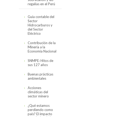
regalías en el Perú
Cifras actualizadas
Guía contable del
en noviembre del
Sector
2019
Hidrocarburos y
del Sector
El canon,
Eléctrico
sobrecanon y las
regalías en el Perú
Contribución de la
(2008-2017)
Minería a la
Economía Nacional
SNMPE: Hitos de
sus 127 años
Buenas prácticas
ambientales
Acciones
climáticas del
sector minero
¿Qué estamos
perdiendo como
país? El impacto