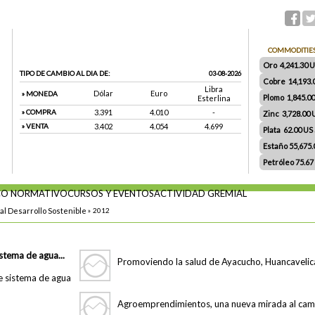
COMMODITIE
Oro 4,241.30 US
TIPO DE CAMBIO AL DIA DE:
03-08-2026
Cobre 14,193.
Libra
Dólar
Euro
» MONEDA
Plomo 1,845.0
Esterlina
» COMPRA
3.391
4.010
-
Zinc 3,728.00
» VENTA
3.402
4.054
4.699
Plata 62.00 US $
Estaño 55,675
Petróleo 75.67
O NORMATIVO
CURSOS Y EVENTOS
ACTIVIDAD GREMIAL
al Desarrollo Sostenible
»
2012
stema de agua...
Promoviendo la salud de Ayacucho, Huancavelic
Agroemprendimientos, una nueva mirada al ca