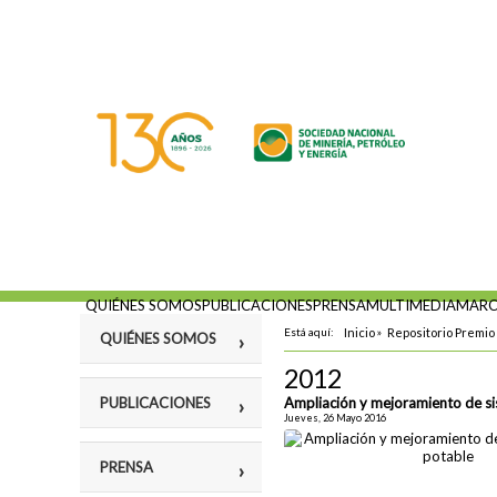
QUIÉNES SOMOS
PUBLICACIONES
PRENSA
MULTIMEDIA
MARC
Está aquí:
Inicio
»
Repositorio Premio 
QUIÉNES SOMOS
2012
Misión
PUBLICACIONES
Ampliación y mejoramiento de si
Jueves, 26 Mayo 2016
Fines
Violencia y
PRENSA
Estatutos
vulneración a los
Derechos