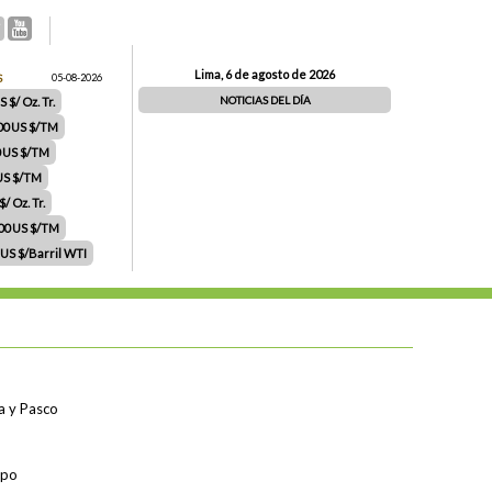
Lima, 6 de agosto de 2026
S
05-08-2026
NOTICIAS DEL DÍA
 $/ Oz. Tr.
00 US $/TM
0 US $/TM
 US $/TM
/ Oz. Tr.
.00 US $/TM
 US $/Barril WTI
a y Pasco
mpo