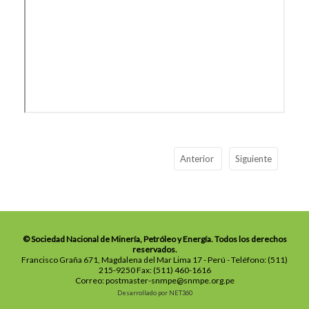
Anterior
Siguiente
© Sociedad Nacional de Minería, Petróleo y Energía. Todos los derechos
reservados.
Francisco Graña 671, Magdalena del Mar Lima 17 - Perú - Teléfono: (511)
215-9250 Fax: (511) 460-1616
Correo: postmaster-snmpe@snmpe.org.pe
Desarrollado por NET360