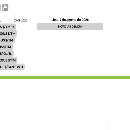
Lima, 9 de agosto de 2026
S
05-08-2026
NOTICIAS DEL DÍA
 $/ Oz. Tr.
00 US $/TM
0 US $/TM
 US $/TM
/ Oz. Tr.
.00 US $/TM
 US $/Barril WTI