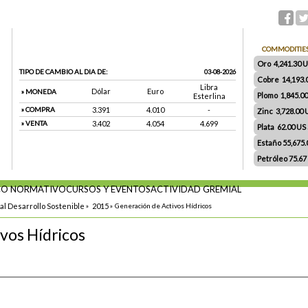
COMMODITIE
Oro 4,241.30 US
TIPO DE CAMBIO AL DIA DE:
03-08-2026
Cobre 14,193.
Libra
Dólar
Euro
» MONEDA
Plomo 1,845.0
Esterlina
» COMPRA
3.391
4.010
-
Zinc 3,728.00
» VENTA
3.402
4.054
4.699
Plata 62.00 US $
Estaño 55,675
Petróleo 75.67
O NORMATIVO
CURSOS Y EVENTOS
ACTIVIDAD GREMIAL
al Desarrollo Sostenible
»
2015
»
Generación de Activos Hídricos
vos Hídricos