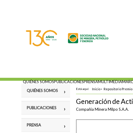
QUIÉNES SOMOS
PUBLICACIONES
PRENSA
MULTIMEDIA
MARC
Está aquí:
Inicio
»
Repositorio Premio 
QUIÉNES SOMOS
Generación de Acti
Misión
PUBLICACIONES
Compañía Minera Milpo S.A.A.
Fines
Violencia y
PRENSA
Estatutos
vulneración a los
Derechos