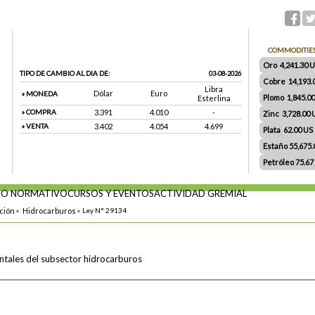
COMMODITIE
Oro 4,241.30 US
TIPO DE CAMBIO AL DIA DE:
03-08-2026
Cobre 14,193.
Libra
Dólar
Euro
» MONEDA
Plomo 1,845.0
Esterlina
» COMPRA
3.391
4.010
-
Zinc 3,728.00
» VENTA
3.402
4.054
4.699
Plata 62.00 US $
Estaño 55,675
Petróleo 75.67
O NORMATIVO
CURSOS Y EVENTOS
ACTIVIDAD GREMIAL
ación
»
Hidrocarburos
»
Ley N° 29134
ntales del subsector hidrocarburos