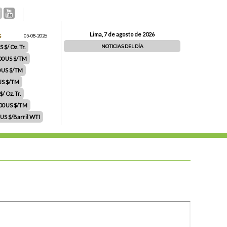
Lima, 7 de agosto de 2026
S
05-08-2026
NOTICIAS DEL DÍA
 $/ Oz. Tr.
00 US $/TM
0 US $/TM
 US $/TM
/ Oz. Tr.
.00 US $/TM
 US $/Barril WTI