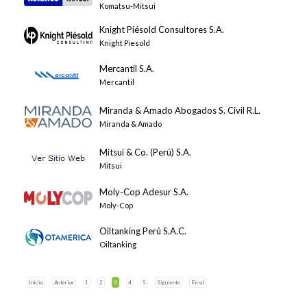
Komatsu-Mitsui
Knight Piésold Consultores S.A.
Knight Piesold
Mercantil S.A.
Mercantil
Miranda & Amado Abogados S. Civil R.L.
Miranda & Amado
Mitsui & Co. (Perú) S.A.
Mitsui
Moly-Cop Adesur S.A.
Moly-Cop
Oiltanking Perú S.A.C.
Oiltanking
Inicio
Anterior
1
2
3
4
5
Siguiente
Final