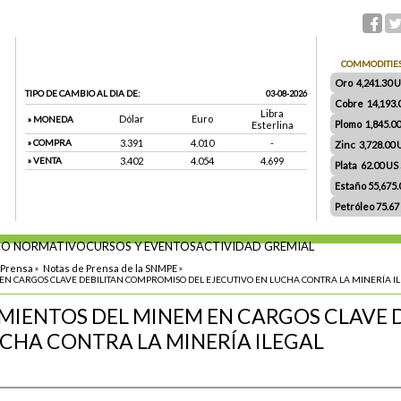
COMMODITIE
Oro 4,241.30 US
TIPO DE CAMBIO AL DIA DE:
03-08-2026
Cobre 14,193.
Libra
Dólar
Euro
» MONEDA
Plomo 1,845.0
Esterlina
» COMPRA
3.391
4.010
-
Zinc 3,728.00
» VENTA
3.402
4.054
4.699
Plata 62.00 US $
Estaño 55,675
Petróleo 75.67
O NORMATIVO
CURSOS Y EVENTOS
ACTIVIDAD GREMIAL
 Prensa
»
Notas de Prensa de la SNMPE
»
 CARGOS CLAVE DEBILITAN COMPROMISO DEL EJECUTIVO EN LUCHA CONTRA LA MINERÍA I
IENTOS DEL MINEM EN CARGOS CLAVE 
UCHA CONTRA LA MINERÍA ILEGAL