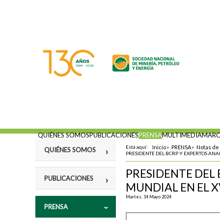
QUIÉNES SOMOS
PUBLICACIONES
PRENSA
MULTIMEDIA
MARC
Está aquí:
Inicio
»
PRENSA
»
Notas de
QUIÉNES SOMOS
PRESIDENTE DEL BCRP Y EXPERTOS ANA
PRESIDENTE DEL
Misión
PUBLICACIONES
MUNDIAL EN EL X
Fines
Martes, 14 Mayo 2024
Violencia y
PRENSA
Estatutos
vulneración a los
Derechos