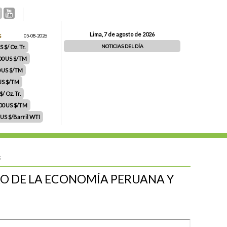
Lima, 7 de agosto de 2026
S
05-08-2026
NOTICIAS DEL DÍA
 $/ Oz. Tr.
00 US $/TM
0 US $/TM
 US $/TM
/ Oz. Tr.
.00 US $/TM
 US $/Barril WTI
E
RO DE LA ECONOMÍA PERUANA Y