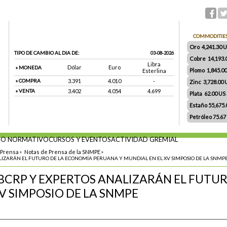
COMMODITIE
Oro 4,241.30 US
TIPO DE CAMBIO AL DIA DE:
03-08-2026
Cobre 14,193.
Libra
Dólar
Euro
» MONEDA
Plomo 1,845.0
Esterlina
» COMPRA
3.391
4.010
-
Zinc 3,728.00
» VENTA
3.402
4.054
4.699
Plata 62.00 US $
Estaño 55,675
Petróleo 75.67
O NORMATIVO
CURSOS Y EVENTOS
ACTIVIDAD GREMIAL
 Prensa
»
Notas de Prensa de la SNMPE
»
LIZARÁN EL FUTURO DE LA ECONOMÍA PERUANA Y MUNDIAL EN EL XV SIMPOSIO DE LA SNMP
 BCRP Y EXPERTOS ANALIZARÁN EL FUTU
V SIMPOSIO DE LA SNMPE