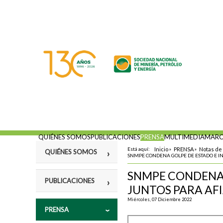
QUIÉNES SOMOS
PUBLICACIONES
PRENSA
MULTIMEDIA
MARC
Está aquí:
Inicio
»
PRENSA
»
Notas de
QUIÉNES SOMOS
SNMPE CONDENA GOLPE DE ESTADO E I
SNMPE CONDENA 
Misión
PUBLICACIONES
JUNTOS PARA AF
Fines
Miércoles, 07 Diciembre 2022
Violencia y
PRENSA
Estatutos
vulneración a los
Derechos