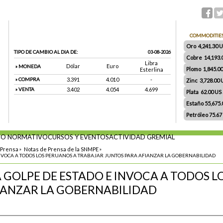
COMMODITIE
Oro 4,241.30 US
TIPO DE CAMBIO AL DIA DE:
03-08-2026
Cobre 14,193.
Libra
Dólar
Euro
» MONEDA
Plomo 1,845.0
Esterlina
» COMPRA
3.391
4.010
-
Zinc 3,728.00
» VENTA
3.402
4.054
4.699
Plata 62.00 US $
Estaño 55,675
Petróleo 75.67
O NORMATIVO
CURSOS Y EVENTOS
ACTIVIDAD GREMIAL
 Prensa
»
Notas de Prensa de la SNMPE
»
NVOCA A TODOS LOS PERUANOS A TRABAJAR JUNTOS PARA AFIANZAR LA GOBERNABILIDAD
GOLPE DE ESTADO E INVOCA A TODOS L
IANZAR LA GOBERNABILIDAD