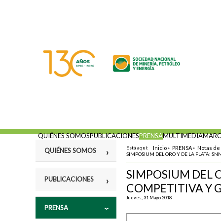
QUIÉNES SOMOS
PUBLICACIONES
PRENSA
MULTIMEDIA
MARC
Está aquí:
Inicio
»
PRENSA
»
Notas de
QUIÉNES SOMOS
SIMPOSIUM DEL ORO Y DE LA PLATA: S
SIMPOSIUM DEL O
Misión
PUBLICACIONES
COMPETITIVA Y 
Fines
Jueves, 31 Mayo 2018
Violencia y
PRENSA
Estatutos
vulneración a los
Derechos