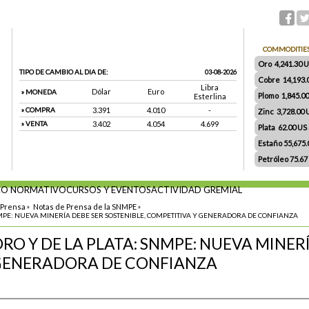
COMMODITIE
Oro 4,241.30 US
TIPO DE CAMBIO AL DIA DE:
03-08-2026
Cobre 14,193.
Libra
Dólar
Euro
» MONEDA
Plomo 1,845.0
Esterlina
» COMPRA
3.391
4.010
-
Zinc 3,728.00
» VENTA
3.402
4.054
4.699
Plata 62.00 US $
Estaño 55,675
Petróleo 75.67
O NORMATIVO
CURSOS Y EVENTOS
ACTIVIDAD GREMIAL
 Prensa
»
Notas de Prensa de la SNMPE
»
NMPE: NUEVA MINERÍA DEBE SER SOSTENIBLE, COMPETITIVA Y GENERADORA DE CONFIANZA
RO Y DE LA PLATA: SNMPE: NUEVA MINERÍ
GENERADORA DE CONFIANZA