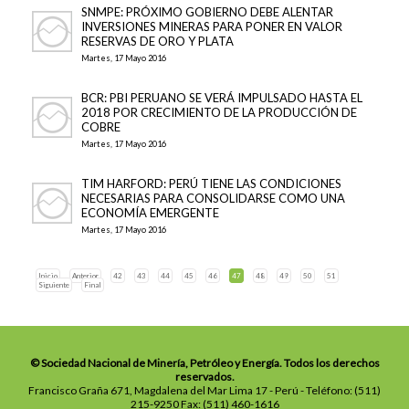
SNMPE: PRÓXIMO GOBIERNO DEBE ALENTAR
INVERSIONES MINERAS PARA PONER EN VALOR
RESERVAS DE ORO Y PLATA
Martes, 17 Mayo 2016
BCR: PBI PERUANO SE VERÁ IMPULSADO HASTA EL
2018 POR CRECIMIENTO DE LA PRODUCCIÓN DE
COBRE
Martes, 17 Mayo 2016
TIM HARFORD: PERÚ TIENE LAS CONDICIONES
NECESARIAS PARA CONSOLIDARSE COMO UNA
ECONOMÍA EMERGENTE
Martes, 17 Mayo 2016
Inicio
Anterior
42
43
44
45
46
47
48
49
50
51
Siguiente
Final
© Sociedad Nacional de Minería, Petróleo y Energía. Todos los derechos
reservados.
Francisco Graña 671, Magdalena del Mar Lima 17 - Perú - Teléfono: (511)
215-9250 Fax: (511) 460-1616