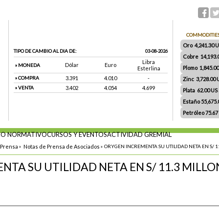
COMMODITIE
Oro 4,241.30 US
TIPO DE CAMBIO AL DIA DE:
03-08-2026
Cobre 14,193.
Libra
Dólar
Euro
» MONEDA
Plomo 1,845.0
Esterlina
» COMPRA
3.391
4.010
-
Zinc 3,728.00
» VENTA
3.402
4.054
4.699
Plata 62.00 US $
Estaño 55,675
Petróleo 75.67
O NORMATIVO
CURSOS Y EVENTOS
ACTIVIDAD GREMIAL
 Prensa
»
Notas de Prensa de Asociados
»
ORYGEN INCREMENTA SU UTILIDAD NETA EN S/ 11
TA SU UTILIDAD NETA EN S/ 11.3 MILLO