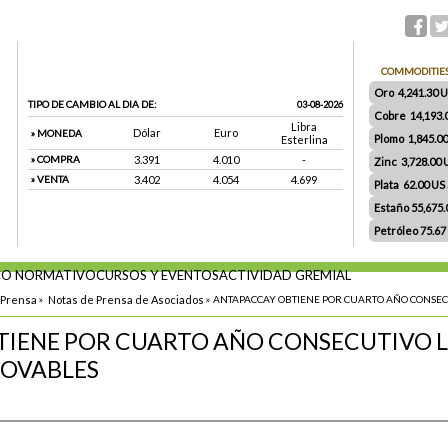
COMMODITIE
Oro 4,241.30 US
TIPO DE CAMBIO AL DIA DE:
03-08-2026
Cobre 14,193.
Libra
Dólar
Euro
» MONEDA
Plomo 1,845.0
Esterlina
» COMPRA
3.391
4.010
-
Zinc 3,728.00
» VENTA
3.402
4.054
4.699
Plata 62.00 US $
Estaño 55,675
Petróleo 75.67
O NORMATIVO
CURSOS Y EVENTOS
ACTIVIDAD GREMIAL
 Prensa
»
Notas de Prensa de Asociados
»
ANTAPACCAY OBTIENE POR CUARTO AÑO CONSECUT
IENE POR CUARTO AÑO CONSECUTIVO LA 
NOVABLES