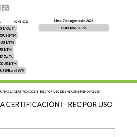
Lima, 7 de agosto de 2026
S
05-08-2026
NOTICIAS DEL DÍA
 $/ Oz. Tr.
00 US $/TM
0 US $/TM
 US $/TM
/ Oz. Tr.
.00 US $/TM
 US $/Barril WTI
IVO LA CERTIFICACIÓN I - REC POR USO DE ENERGÍAS RENOVABLES
CERTIFICACIÓN I - REC POR USO