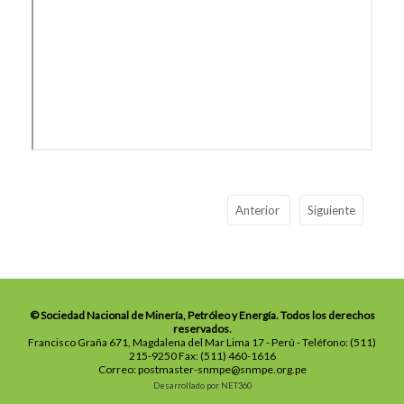
Anterior
Siguiente
© Sociedad Nacional de Minería, Petróleo y Energía. Todos los derechos
reservados.
Francisco Graña 671, Magdalena del Mar Lima 17 - Perú - Teléfono: (511)
215-9250 Fax: (511) 460-1616
Correo: postmaster-snmpe@snmpe.org.pe
Desarrollado por NET360