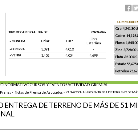
COMMODITIE
Oro 4,241.30 US
TIPO DE CAMBIO AL DIA DE:
03-08-2026
Cobre 14,193.
Libra
Dólar
Euro
» MONEDA
Plomo 1,845.0
Esterlina
» COMPRA
3.391
4.010
-
Zinc 3,728.00
» VENTA
3.402
4.054
4.699
Plata 62.00 US $
Estaño 55,675
Petróleo 75.67
O NORMATIVO
CURSOS Y EVENTOS
ACTIVIDAD GREMIAL
 Prensa
»
Notas de Prensa de Asociados
»
YANACOCHA HIZO ENTREGA DE TERRENO DE MÁS
 ENTREGA DE TERRENO DE MÁS DE 51 M
ONAL