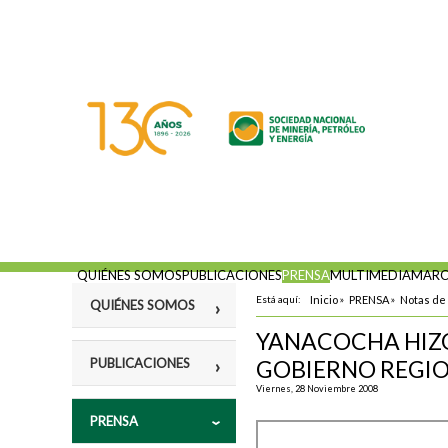
QUIÉNES SOMOS
PUBLICACIONES
PRENSA
MULTIMEDIA
MARC
Está aquí:
Inicio
»
PRENSA
»
Notas de
QUIÉNES SOMOS
YANACOCHA HIZO
Misión
PUBLICACIONES
GOBIERNO REGI
Fines
Viernes, 28 Noviembre 2008
Violencia y
PRENSA
Estatutos
vulneración a los
Derechos