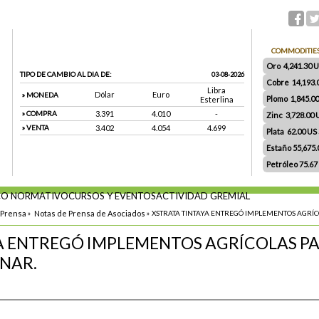
COMMODITIE
Oro 4,241.30 US
TIPO DE CAMBIO AL DIA DE:
03-08-2026
Cobre 14,193.
Libra
Dólar
Euro
» MONEDA
Plomo 1,845.0
Esterlina
» COMPRA
3.391
4.010
-
Zinc 3,728.00
» VENTA
3.402
4.054
4.699
Plata 62.00 US $
Estaño 55,675
Petróleo 75.67
O NORMATIVO
CURSOS Y EVENTOS
ACTIVIDAD GREMIAL
 Prensa
»
Notas de Prensa de Asociados
»
XSTRATA TINTAYA ENTREGÓ IMPLEMENTOS AGRÍC
A ENTREGÓ IMPLEMENTOS AGRÍCOLAS P
INAR.