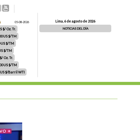
Lima, 6 de agosto de 2026
S
05-08-2026
NOTICIAS DEL DÍA
 $/ Oz. Tr.
00 US $/TM
0 US $/TM
 US $/TM
/ Oz. Tr.
.00 US $/TM
 US $/Barril WTI