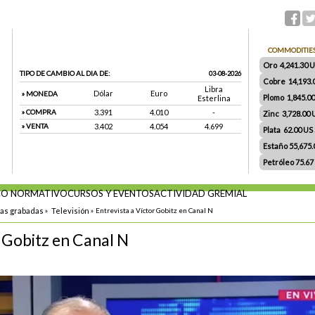
COMMODITIE
Oro 4,241.30 US
TIPO DE CAMBIO AL DIA DE:
03-08-2026
Cobre 14,193.
Libra
Dólar
Euro
» MONEDA
Plomo 1,845.0
Esterlina
» COMPRA
3.391
4.010
-
Zinc 3,728.00
» VENTA
3.402
4.054
4.699
Plata 62.00 US $
Estaño 55,675
Petróleo 75.67
O NORMATIVO
CURSOS Y EVENTOS
ACTIVIDAD GREMIAL
tas grabadas
»
Televisión
»
Entrevista a Víctor Gobitz en Canal N
r Gobitz en Canal N