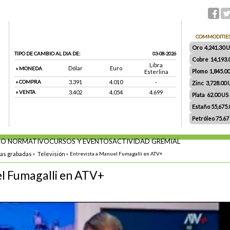
COMMODITIE
Oro 4,241.30 US
TIPO DE CAMBIO AL DIA DE:
03-08-2026
Cobre 14,193.
Libra
Dólar
Euro
» MONEDA
Plomo 1,845.0
Esterlina
» COMPRA
3.391
4.010
-
Zinc 3,728.00
» VENTA
3.402
4.054
4.699
Plata 62.00 US $
Estaño 55,675
Petróleo 75.67
O NORMATIVO
CURSOS Y EVENTOS
ACTIVIDAD GREMIAL
tas grabadas
»
Televisión
»
Entrevista a Manuel Fumagalli en ATV+
el Fumagalli en ATV+