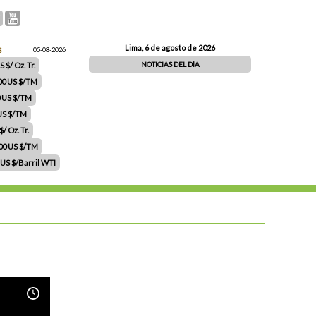
Lima, 6 de agosto de 2026
S
05-08-2026
NOTICIAS DEL DÍA
 $/ Oz. Tr.
00 US $/TM
0 US $/TM
 US $/TM
/ Oz. Tr.
.00 US $/TM
 US $/Barril WTI