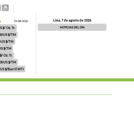
Lima, 7 de agosto de 2026
S
05-08-2026
NOTICIAS DEL DÍA
 $/ Oz. Tr.
00 US $/TM
0 US $/TM
 US $/TM
/ Oz. Tr.
.00 US $/TM
 US $/Barril WTI