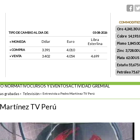
COMMODITIE
Oro 4,241.30 US
TIPO DE CAMBIO AL DIA DE:
03-08-2026
Cobre 14,193.
Libra
Dólar
Euro
» MONEDA
Plomo 1,845.0
Esterlina
» COMPRA
3.391
4.010
-
Zinc 3,728.00
» VENTA
3.402
4.054
4.699
Plata 62.00 US $
Estaño 55,675
Petróleo 75.67
O NORMATIVO
CURSOS Y EVENTOS
ACTIVIDAD GREMIAL
tas grabadas
»
Televisión
»
Entrevista a Pedro Martínez TV Perú
 Martínez TV Perú