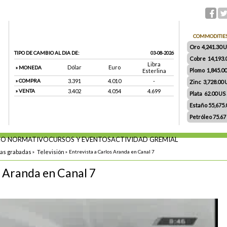
COMMODITIE
Oro 4,241.30 US
TIPO DE CAMBIO AL DIA DE:
03-08-2026
Cobre 14,193.
Libra
Dólar
Euro
» MONEDA
Plomo 1,845.0
Esterlina
» COMPRA
3.391
4.010
-
Zinc 3,728.00
» VENTA
3.402
4.054
4.699
Plata 62.00 US $
Estaño 55,675
Petróleo 75.67
O NORMATIVO
CURSOS Y EVENTOS
ACTIVIDAD GREMIAL
tas grabadas
»
Televisión
»
Entrevista a Carlos Aranda en Canal 7
s Aranda en Canal 7