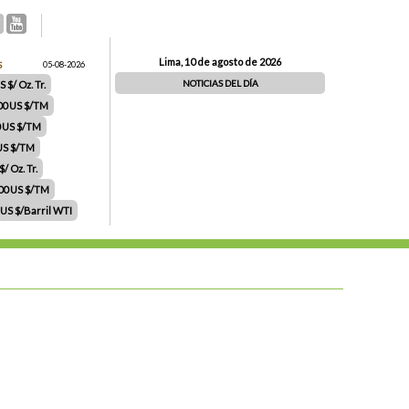
Lima, 10 de agosto de 2026
S
05-08-2026
NOTICIAS DEL DÍA
 $/ Oz. Tr.
00 US $/TM
0 US $/TM
 US $/TM
/ Oz. Tr.
.00 US $/TM
 US $/Barril WTI