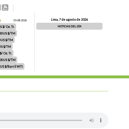
Lima, 7 de agosto de 2026
S
05-08-2026
NOTICIAS DEL DÍA
 $/ Oz. Tr.
00 US $/TM
0 US $/TM
 US $/TM
/ Oz. Tr.
.00 US $/TM
 US $/Barril WTI