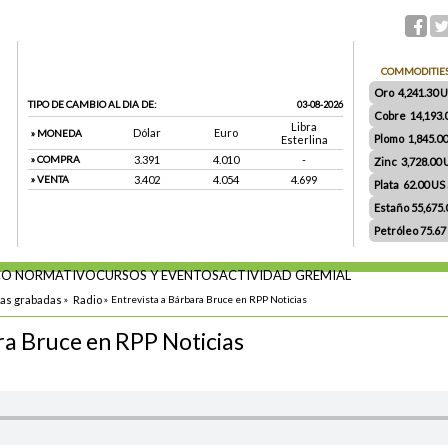
COMMODITIE
Oro 4,241.30 US
TIPO DE CAMBIO AL DIA DE:
03-08-2026
Cobre 14,193.
Libra
Dólar
Euro
» MONEDA
Plomo 1,845.0
Esterlina
» COMPRA
3.391
4.010
-
Zinc 3,728.00
» VENTA
3.402
4.054
4.699
Plata 62.00 US $
Estaño 55,675
Petróleo 75.67
O NORMATIVO
CURSOS Y EVENTOS
ACTIVIDAD GREMIAL
tas grabadas
»
Radio
»
Entrevista a Bárbara Bruce en RPP Noticias
ra Bruce en RPP Noticias