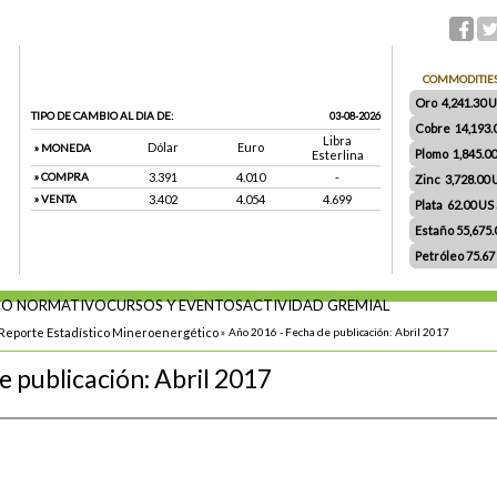
COMMODITIE
Oro 4,241.30 US
TIPO DE CAMBIO AL DIA DE:
03-08-2026
Cobre 14,193.
Libra
Dólar
Euro
» MONEDA
Plomo 1,845.0
Esterlina
» COMPRA
3.391
4.010
-
Zinc 3,728.00
» VENTA
3.402
4.054
4.699
Plata 62.00 US $
Estaño 55,675
Petróleo 75.67
O NORMATIVO
CURSOS Y EVENTOS
ACTIVIDAD GREMIAL
Reporte Estadístico Mineroenergético
»
Año 2016 - Fecha de publicación: Abril 2017
e publicación: Abril 2017