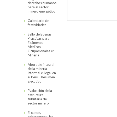
derechos humanos
para el sector
minero energético
Calendario de
festividades
Sello de Buenas
Prácticas para
Exámenes
Médicos
Ocupacionales en
Minería
Abordaje integral
de la minería
informal e ilegal en
el Perú - Resumen
Ejecutivo
Evaluación de la
estructura
tributaria del
sector minero
El canon,
sobrecanon y las