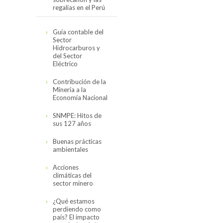
regalías en el Perú
Cifras actualizadas
Guía contable del
en noviembre del
Sector
2019
Hidrocarburos y
del Sector
El canon,
Eléctrico
sobrecanon y las
regalías en el Perú
Contribución de la
(2008-2017)
Minería a la
Economía Nacional
SNMPE: Hitos de
sus 127 años
Buenas prácticas
ambientales
Acciones
climáticas del
sector minero
¿Qué estamos
perdiendo como
país? El impacto