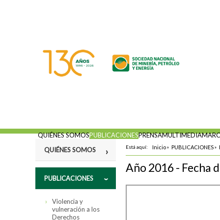
QUIÉNES SOMOS
PUBLICACIONES
PRENSA
MULTIMEDIA
MARC
Está aquí:
Inicio
»
PUBLICACIONES
»
QUIÉNES SOMOS
Año 2016 - Fecha d
Misión
PUBLICACIONES
Fines
Violencia y
Estatutos
vulneración a los
Derechos