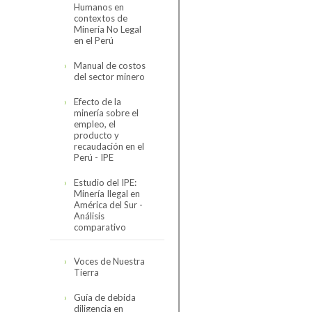
Humanos en
Código de
contextos de
Conducta
Minería No Legal
en el Perú
Reseña del Código
Organización
de Conducta
Manual de costos
del sector minero
Directorio
Código de
Asociados
Conducta de la
Efecto de la
SNMPE y
Organigrama
minería sobre el
Minería
Contexto
Comités
empleo, el
Internacional
Personal SNMPE
producto y
Hidrocarburos
recaudación en el
Estructura de
Encuesta de
Nuestros Servicios
Perú - IPE
comités
Seguimiento 2023
Electricidad
Estudio del IPE:
Sectorial Minero
Servicios
Minería Ilegal en
América del Sur -
Sectorial de
Análisis
Cómo asociarse
Hidrocarburos
comparativo
Sectorial Eléctrico
Estudio completo
Voces de Nuestra
Tierra
Sectorial
Presentación
Proveedores
resumen
Guía de debida
diligencia en