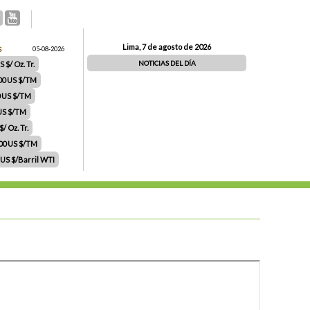
Lima, 7 de agosto de 2026
S
05-08-2026
NOTICIAS DEL DÍA
 $/ Oz. Tr.
00 US $/TM
0 US $/TM
 US $/TM
/ Oz. Tr.
.00 US $/TM
 US $/Barril WTI