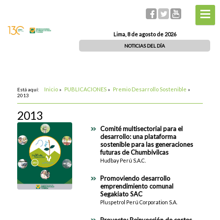
Lima, 8 de agosto de 2026
NOTICIAS DEL DÍA
Inicio
PUBLICACIONES
Premio Desarrollo Sostenible
Está aquí:
»
»
»
2013
2013
Comité multisectorial para el
desarrollo: una plataforma
sostenible para las generaciones
futuras de Chumbivilcas
Hudbay Perú S.A.C.
Promoviendo desarrollo
emprendimiento comunal
Segakiato SAC
Pluspetrol Perú Corporation S.A.