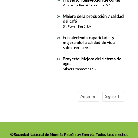
Proyecto: Reinyección de cortes
Pluspetrol Perú Corporation S.A.
Mejora de la producción y calidad
del café
SN Power Perú S.A.
Fortaleciendo capacidades y
mejorando la calidad de vida
Sodexo Perú S.A.C.
Proyecto: Mejora del sistema de
agua
Minera Yanacocha S.R.L.
Anterior
Siguiente
© Sociedad Nacional de Minería, Petróleo y Energía. Todos los derechos