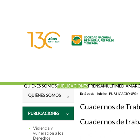
QUIÉNES SOMOS
PUBLICACIONES
PRENSA
MULTIMEDIA
MARC
Está aquí:
Inicio
»
PUBLICACIONES
»
QUIÉNES SOMOS
Cuadernos de Trab
Misión
PUBLICACIONES
Cuadernos de traba
Fines
Violencia y
Estatutos
vulneración a los
Derechos