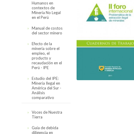
Humanos en
Código de
contextos de
Conducta
Minería No Legal
en el Perú
Reseña del Código
Organización
de Conducta
Manual de costos
del sector minero
Directorio
Código de
Asociados
Conducta de la
Efecto de la
SNMPE y
Organigrama
minería sobre el
Minería
Contexto
Comités
empleo, el
Internacional
Personal SNMPE
producto y
Hidrocarburos
recaudación en el
Estructura de
Encuesta de
Nuestros Servicios
Perú - IPE
comités
Seguimiento 2023
Electricidad
Estudio del IPE:
Sectorial Minero
Servicios
Minería Ilegal en
América del Sur -
Sectorial de
Análisis
Cómo asociarse
Hidrocarburos
comparativo
Sectorial Eléctrico
Estudio completo
Voces de Nuestra
Tierra
Sectorial
Presentación
Proveedores
resumen
Guía de debida
diligencia en