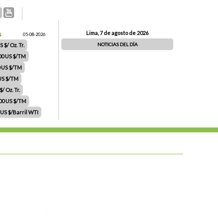
Lima, 7 de agosto de 2026
S
05-08-2026
NOTICIAS DEL DÍA
 $/ Oz. Tr.
00 US $/TM
0 US $/TM
 US $/TM
/ Oz. Tr.
.00 US $/TM
 US $/Barril WTI