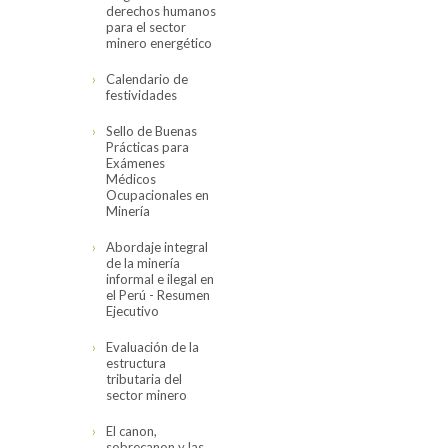
derechos humanos
para el sector
minero energético
Calendario de
festividades
Sello de Buenas
Prácticas para
Exámenes
Médicos
Ocupacionales en
Minería
Abordaje integral
de la minería
informal e ilegal en
el Perú - Resumen
Ejecutivo
Evaluación de la
estructura
tributaria del
sector minero
El canon,
sobrecanon y las