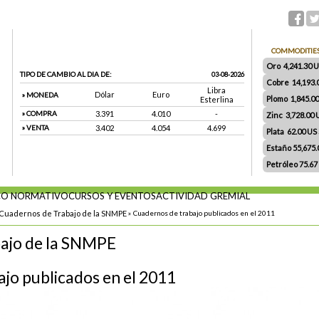
COMMODITIE
Oro 4,241.30 US
TIPO DE CAMBIO AL DIA DE:
03-08-2026
Cobre 14,193.
Libra
Dólar
Euro
» MONEDA
Plomo 1,845.0
Esterlina
» COMPRA
3.391
4.010
-
Zinc 3,728.00
» VENTA
3.402
4.054
4.699
Plata 62.00 US $
Estaño 55,675
Petróleo 75.67
O NORMATIVO
CURSOS Y EVENTOS
ACTIVIDAD GREMIAL
Cuadernos de Trabajo de la SNMPE
»
Cuadernos de trabajo publicados en el 2011
ajo de la SNMPE
jo publicados en el 2011