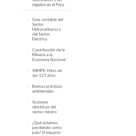
regalías en el Perú
Cifras actualizadas
Guía contable del
en noviembre del
Sector
2019
Hidrocarburos y
del Sector
El canon,
Eléctrico
sobrecanon y las
regalías en el Perú
Contribución de la
(2008-2017)
Minería a la
Economía Nacional
SNMPE: Hitos de
sus 127 años
Buenas prácticas
ambientales
Acciones
climáticas del
sector minero
¿Qué estamos
perdiendo como
país? El impacto