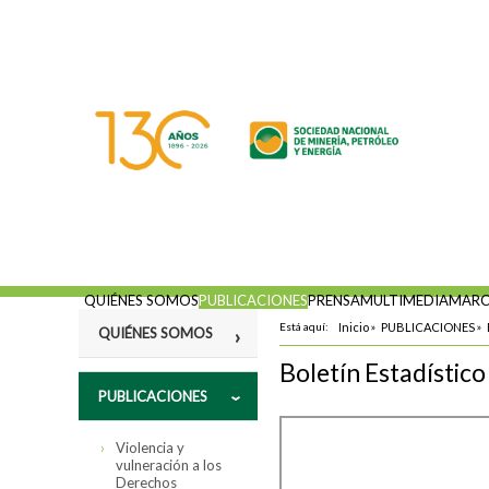
QUIÉNES SOMOS
PUBLICACIONES
PRENSA
MULTIMEDIA
MARC
Está aquí:
Inicio
»
PUBLICACIONES
»
QUIÉNES SOMOS
Boletín Estadístic
Misión
PUBLICACIONES
Fines
Violencia y
Estatutos
vulneración a los
Derechos