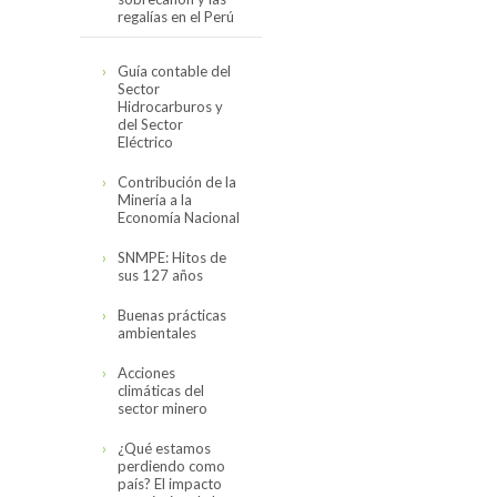
regalías en el Perú
Cifras actualizadas
Guía contable del
en noviembre del
Sector
2019
Hidrocarburos y
del Sector
El canon,
Eléctrico
sobrecanon y las
regalías en el Perú
Contribución de la
(2008-2017)
Minería a la
Economía Nacional
SNMPE: Hitos de
sus 127 años
Buenas prácticas
ambientales
Acciones
climáticas del
sector minero
¿Qué estamos
perdiendo como
país? El impacto