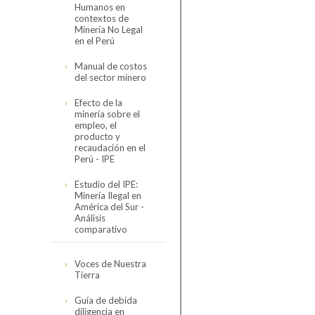
Humanos en
Código de
contextos de
Conducta
Minería No Legal
en el Perú
Reseña del Código
Organización
de Conducta
Manual de costos
del sector minero
Directorio
Código de
Asociados
Conducta de la
Efecto de la
SNMPE y
Organigrama
minería sobre el
Minería
Contexto
Comités
empleo, el
Internacional
Personal SNMPE
producto y
Hidrocarburos
recaudación en el
Estructura de
Encuesta de
Nuestros Servicios
Perú - IPE
comités
Seguimiento 2023
Electricidad
Estudio del IPE:
Sectorial Minero
Servicios
Minería Ilegal en
América del Sur -
Sectorial de
Análisis
Cómo asociarse
Hidrocarburos
comparativo
Sectorial Eléctrico
Estudio completo
Voces de Nuestra
Tierra
Sectorial
Presentación
Proveedores
resumen
Guía de debida
diligencia en