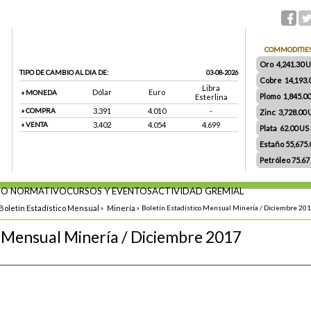
COMMODITIE
Oro 4,241.30 US
TIPO DE CAMBIO AL DIA DE:
03-08-2026
Cobre 14,193.
Libra
Dólar
Euro
» MONEDA
Plomo 1,845.0
Esterlina
» COMPRA
3.391
4.010
-
Zinc 3,728.00
» VENTA
3.402
4.054
4.699
Plata 62.00 US $
Estaño 55,675
Petróleo 75.67
O NORMATIVO
CURSOS Y EVENTOS
ACTIVIDAD GREMIAL
Boletín Estadístico Mensual
»
Minería
»
Boletín Estadístico Mensual Minería / Diciembre 20
o Mensual Minería / Diciembre 2017