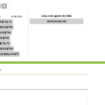
Lima, 6 de agosto de 2026
S
05-08-2026
NOTICIAS DEL DÍA
 $/ Oz. Tr.
00 US $/TM
0 US $/TM
 US $/TM
/ Oz. Tr.
.00 US $/TM
 US $/Barril WTI
17