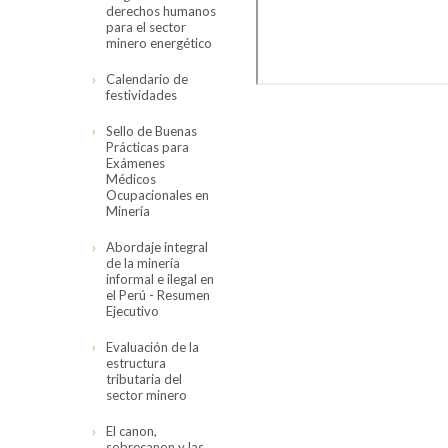
derechos humanos
para el sector
minero energético
Calendario de
festividades
Sello de Buenas
Prácticas para
Exámenes
Médicos
Ocupacionales en
Minería
Abordaje integral
de la minería
informal e ilegal en
el Perú - Resumen
Ejecutivo
Evaluación de la
estructura
tributaria del
sector minero
El canon,
sobrecanon y las