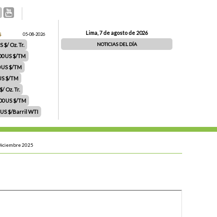
Lima, 7 de agosto de 2026
S
05-08-2026
NOTICIAS DEL DÍA
 $/ Oz. Tr.
00 US $/TM
0 US $/TM
 US $/TM
/ Oz. Tr.
.00 US $/TM
 US $/Barril WTI
 Diciembre 2025