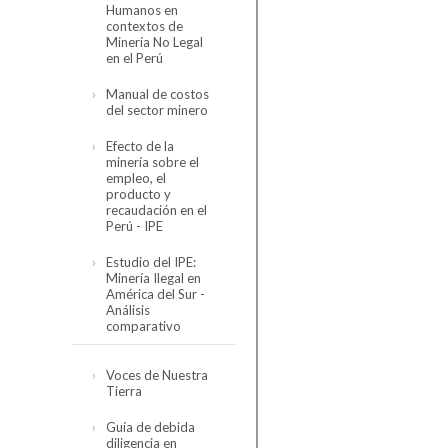
Humanos en
Código de
contextos de
Conducta
Minería No Legal
en el Perú
Reseña del Código
Organización
de Conducta
Manual de costos
del sector minero
Directorio
Código de
Asociados
Conducta de la
Efecto de la
SNMPE y
Organigrama
minería sobre el
Minería
Contexto
Comités
empleo, el
Internacional
Personal SNMPE
producto y
Hidrocarburos
recaudación en el
Estructura de
Encuesta de
Nuestros Servicios
Perú - IPE
comités
Seguimiento 2023
Electricidad
Estudio del IPE:
Sectorial Minero
Servicios
Minería Ilegal en
América del Sur -
Sectorial de
Análisis
Cómo asociarse
Hidrocarburos
comparativo
Sectorial Eléctrico
Estudio completo
Voces de Nuestra
Tierra
Sectorial
Presentación
Proveedores
resumen
Guía de debida
diligencia en