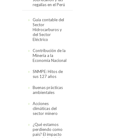
regalías en el Perú
Cifras actualizadas
Guía contable del
en noviembre del
Sector
2019
Hidrocarburos y
del Sector
El canon,
Eléctrico
sobrecanon y las
regalías en el Perú
Contribución de la
(2008-2017)
Minería a la
Economía Nacional
SNMPE: Hitos de
sus 127 años
Buenas prácticas
ambientales
Acciones
climáticas del
sector minero
¿Qué estamos
perdiendo como
país? El impacto