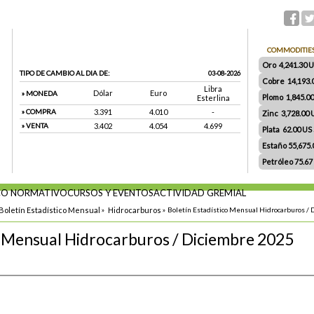
COMMODITIE
Oro 4,241.30 US
TIPO DE CAMBIO AL DIA DE:
03-08-2026
Cobre 14,193.
Libra
Dólar
Euro
» MONEDA
Plomo 1,845.0
Esterlina
» COMPRA
3.391
4.010
-
Zinc 3,728.00
» VENTA
3.402
4.054
4.699
Plata 62.00 US $
Estaño 55,675
Petróleo 75.67
O NORMATIVO
CURSOS Y EVENTOS
ACTIVIDAD GREMIAL
Boletín Estadístico Mensual
»
Hidrocarburos
»
Boletín Estadístico Mensual Hidrocarburos /
o Mensual Hidrocarburos / Diciembre 2025