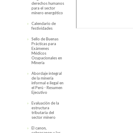
derechos humanos
para el sector
minero energético
Calendario de
festividades
Sello de Buenas
Prácticas para
Exámenes
Médicos
Ocupacionales en
Minería
Abordaje integral
de la minería
informal e ilegal en
el Perú - Resumen
Ejecutivo
Evaluación de la
estructura
tributaria del
sector minero
El canon,
sobrecanon y las