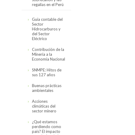
regalías en el Perú
Cifras actualizadas
Guía contable del
en noviembre del
Sector
2019
Hidrocarburos y
del Sector
El canon,
Eléctrico
sobrecanon y las
regalías en el Perú
Contribución de la
(2008-2017)
Minería a la
Economía Nacional
SNMPE: Hitos de
sus 127 años
Buenas prácticas
ambientales
Acciones
climáticas del
sector minero
¿Qué estamos
perdiendo como
país? El impacto