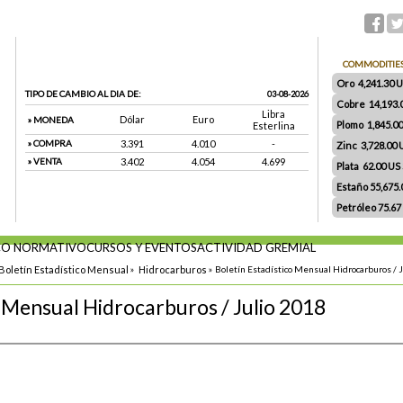
COMMODITIE
Oro 4,241.30 US
TIPO DE CAMBIO AL DIA DE:
03-08-2026
Cobre 14,193.
Libra
Dólar
Euro
» MONEDA
Plomo 1,845.0
Esterlina
» COMPRA
3.391
4.010
-
Zinc 3,728.00
» VENTA
3.402
4.054
4.699
Plata 62.00 US $
Estaño 55,675
Petróleo 75.67
O NORMATIVO
CURSOS Y EVENTOS
ACTIVIDAD GREMIAL
Boletín Estadístico Mensual
»
Hidrocarburos
»
Boletín Estadístico Mensual Hidrocarburos / 
o Mensual Hidrocarburos / Julio 2018