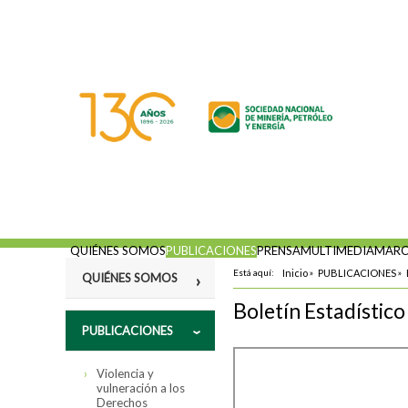
QUIÉNES SOMOS
PUBLICACIONES
PRENSA
MULTIMEDIA
MARC
Está aquí:
Inicio
»
PUBLICACIONES
»
QUIÉNES SOMOS
Boletín Estadístic
Misión
PUBLICACIONES
Fines
Violencia y
Estatutos
vulneración a los
Derechos