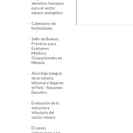
derechos humanos
para el sector
minero energético
Calendario de
festividades
Sello de Buenas
Prácticas para
Exámenes
Médicos
Ocupacionales en
Minería
Abordaje integral
de la minería
informal e ilegal en
el Perú - Resumen
Ejecutivo
Evaluación de la
estructura
tributaria del
sector minero
El canon,
sobrecanon y las