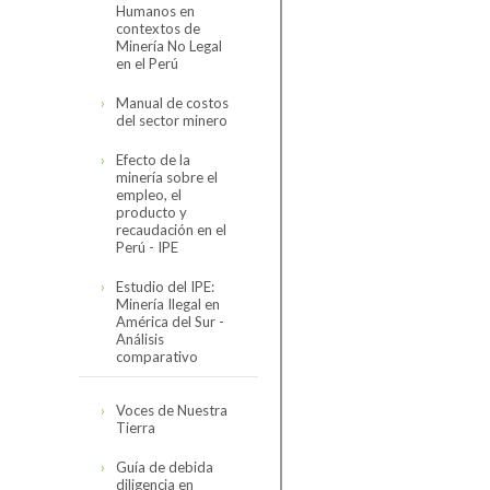
Humanos en
Código de
contextos de
Conducta
Minería No Legal
en el Perú
Reseña del Código
Organización
de Conducta
Manual de costos
del sector minero
Directorio
Código de
Asociados
Conducta de la
Efecto de la
SNMPE y
Organigrama
minería sobre el
Minería
Contexto
Comités
empleo, el
Internacional
Personal SNMPE
producto y
Hidrocarburos
recaudación en el
Estructura de
Encuesta de
Nuestros Servicios
Perú - IPE
comités
Seguimiento 2023
Electricidad
Estudio del IPE:
Sectorial Minero
Servicios
Minería Ilegal en
América del Sur -
Sectorial de
Análisis
Cómo asociarse
Hidrocarburos
comparativo
Sectorial Eléctrico
Estudio completo
Voces de Nuestra
Tierra
Sectorial
Presentación
Proveedores
resumen
Guía de debida
diligencia en