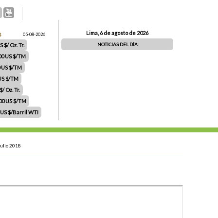
Lima, 6 de agosto de 2026
S
05-08-2026
NOTICIAS DEL DÍA
 $/ Oz. Tr.
00 US $/TM
0 US $/TM
 US $/TM
/ Oz. Tr.
.00 US $/TM
 US $/Barril WTI
Julio 2018