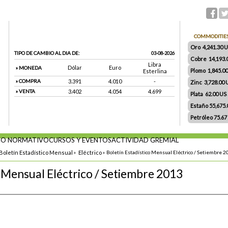
COMMODITIE
Oro 4,241.30 US
TIPO DE CAMBIO AL DIA DE:
03-08-2026
Cobre 14,193.
Libra
Dólar
Euro
» MONEDA
Plomo 1,845.0
Esterlina
» COMPRA
3.391
4.010
-
Zinc 3,728.00
» VENTA
3.402
4.054
4.699
Plata 62.00 US $
Estaño 55,675
Petróleo 75.67
O NORMATIVO
CURSOS Y EVENTOS
ACTIVIDAD GREMIAL
Boletín Estadístico Mensual
»
Eléctrico
»
Boletín Estadístico Mensual Eléctrico / Setiembre 2
o Mensual Eléctrico / Setiembre 2013