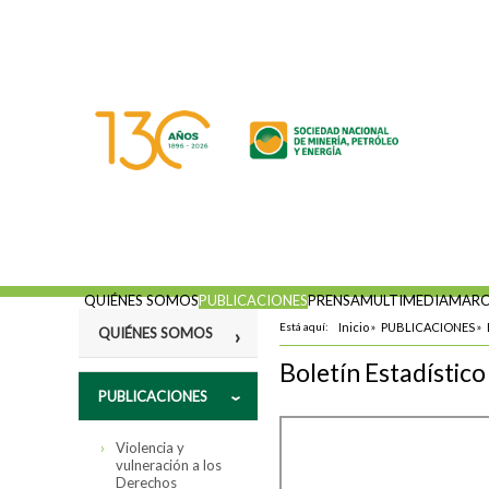
QUIÉNES SOMOS
PUBLICACIONES
PRENSA
MULTIMEDIA
MARC
Está aquí:
Inicio
»
PUBLICACIONES
»
QUIÉNES SOMOS
Boletín Estadístic
Misión
PUBLICACIONES
Fines
Violencia y
Estatutos
vulneración a los
Derechos