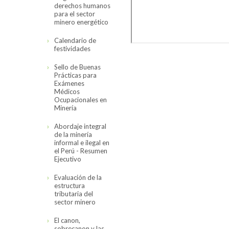
derechos humanos
para el sector
minero energético
Calendario de
festividades
Sello de Buenas
Prácticas para
Exámenes
Médicos
Ocupacionales en
Minería
Abordaje integral
de la minería
informal e ilegal en
el Perú - Resumen
Ejecutivo
Evaluación de la
estructura
tributaria del
sector minero
El canon,
sobrecanon y las