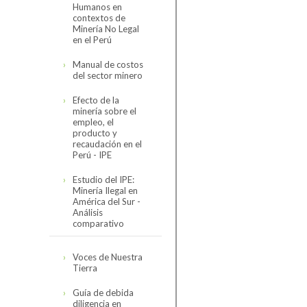
Humanos en
Código de
contextos de
Conducta
Minería No Legal
en el Perú
Reseña del Código
Organización
de Conducta
Manual de costos
del sector minero
Directorio
Código de
Asociados
Conducta de la
Efecto de la
SNMPE y
Organigrama
minería sobre el
Minería
Contexto
Comités
empleo, el
Internacional
Personal SNMPE
producto y
Hidrocarburos
recaudación en el
Estructura de
Encuesta de
Nuestros Servicios
Perú - IPE
comités
Seguimiento 2023
Electricidad
Estudio del IPE:
Sectorial Minero
Servicios
Minería Ilegal en
América del Sur -
Sectorial de
Análisis
Cómo asociarse
Hidrocarburos
comparativo
Sectorial Eléctrico
Estudio completo
Voces de Nuestra
Tierra
Sectorial
Presentación
Proveedores
resumen
Guía de debida
diligencia en