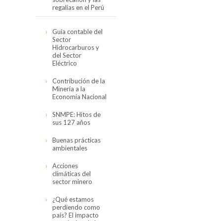
regalías en el Perú
Cifras actualizadas
Guía contable del
en noviembre del
Sector
2019
Hidrocarburos y
del Sector
El canon,
Eléctrico
sobrecanon y las
regalías en el Perú
Contribución de la
(2008-2017)
Minería a la
Economía Nacional
SNMPE: Hitos de
sus 127 años
Buenas prácticas
ambientales
Acciones
climáticas del
sector minero
¿Qué estamos
perdiendo como
país? El impacto