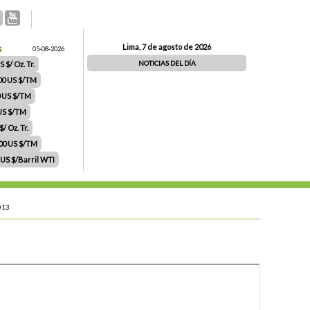
Lima, 7 de agosto de 2026
S
05-08-2026
NOTICIAS DEL DÍA
 $/ Oz. Tr.
00 US $/TM
0 US $/TM
 US $/TM
/ Oz. Tr.
.00 US $/TM
 US $/Barril WTI
013